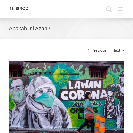
Skip
to
content
Apakah ini Azab?
Previous
Next
View
Larger
Image