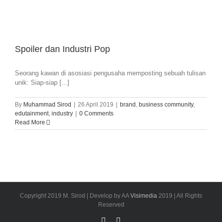
Spoiler dan Industri Pop
Seorang kawan di asosiasi pengusaha memposting sebuah tulisan
unik: Siap-siap [...]
By
Muhammad Sirod
|
26 April 2019
|
brand
,
business community
,
edutainment
,
industry
|
0 Comments
Read More
Copyright 2019 M. Sirod | Develop by AA
Visimedia
2019 | All Rights
Reserved
Facebook
LinkedIn