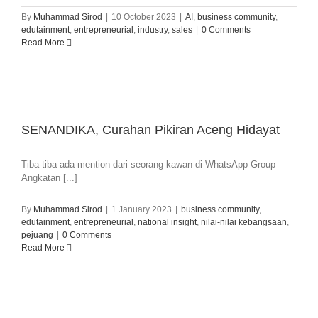
By
Muhammad Sirod
|
10 October 2023
|
AI
,
business community
,
edutainment
,
entrepreneurial
,
industry
,
sales
|
0 Comments
Read More
SENANDIKA, Curahan Pikiran Aceng Hidayat
Tiba-tiba ada mention dari seorang kawan di WhatsApp Group
Angkatan [...]
By
Muhammad Sirod
|
1 January 2023
|
business community
,
edutainment
,
entrepreneurial
,
national insight
,
nilai-nilai kebangsaan
,
pejuang
|
0 Comments
Read More