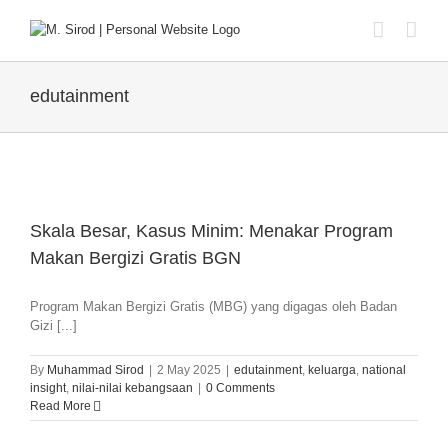
Skip
to
content
edutainment
Skala Besar, Kasus Minim: Menakar Program
Makan Bergizi Gratis BGN
Program Makan Bergizi Gratis (MBG) yang digagas oleh Badan
Gizi [...]
By
Muhammad Sirod
|
2 May 2025
|
edutainment
,
keluarga
,
national
insight
,
nilai-nilai kebangsaan
|
0 Comments
Read More