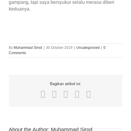
gampang, tapi saya bersyukur selalu merasa diberi
keduanya.
By
Muhammad Sirod
|
30 October 2019
|
Uncategorized
|
0
Comments
Bagikan artikel ini:
Facebook
Twitter
LinkedIn
WhatsApp
Email
About the Author:
Muhammad Sirod