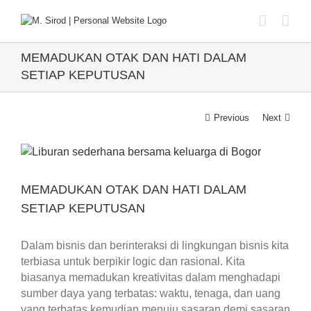
Skip
to
content
MEMADUKAN OTAK DAN HATI DALAM
SETIAP KEPUTUSAN
Previous
Next
View
Larger
Image
MEMADUKAN OTAK DAN HATI DALAM
SETIAP KEPUTUSAN
Dalam bisnis dan berinteraksi di lingkungan bisnis kita
terbiasa untuk berpikir logic dan rasional. Kita
biasanya memadukan kreativitas dalam menghadapi
sumber daya yang terbatas: waktu, tenaga, dan uang
yang terbatas kemudian menuju sasaran demi sasaran