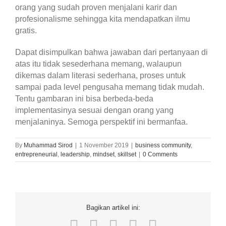
orang yang sudah proven menjalani karir dan
profesionalisme sehingga kita mendapatkan ilmu
gratis.
Dapat disimpulkan bahwa jawaban dari pertanyaan di
atas itu tidak sesederhana memang, walaupun
dikemas dalam literasi sederhana, proses untuk
sampai pada level pengusaha memang tidak mudah.
Tentu gambaran ini bisa berbeda-beda
implementasinya sesuai dengan orang yang
menjalaninya. Semoga perspektif ini bermanfaa.
By
Muhammad Sirod
|
1 November 2019
|
business community
,
entrepreneurial
,
leadership
,
mindset
,
skillset
|
0 Comments
Bagikan artikel ini:
Facebook
Twitter
LinkedIn
WhatsApp
Email